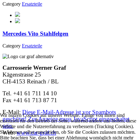
Category
Ersatzteile
Mercedes Vito Stahlfelgen
Category
Ersatzteile
Carrosserie Werner Graf
Kägenstrasse 25
CH-4153 Reinach / BL
Tel. +41 61 711 14 10
Fax +41 61 713 87 71
E-Mail:
Diese E-Mail-Adresse ist vor Spambots
Wir nutzen Cookies auf unserer Website. Einige von ihnen sind
geschützt! Zur Anzeige muss JavaScript eingeschaltet
essenziell für den Betrieb der Seite, während andere uns helfen, diese
sein.
Website und die Nutzererfahrung zu verbessern (Tracking Cookies).
Web:
www.car-graf.ch
Sie können selbst entscheiden, ob Sie die Cookies zulassen möchten.
Bitte beachten Sie, dass bei einer Ablehnung womöglich nicht mehr