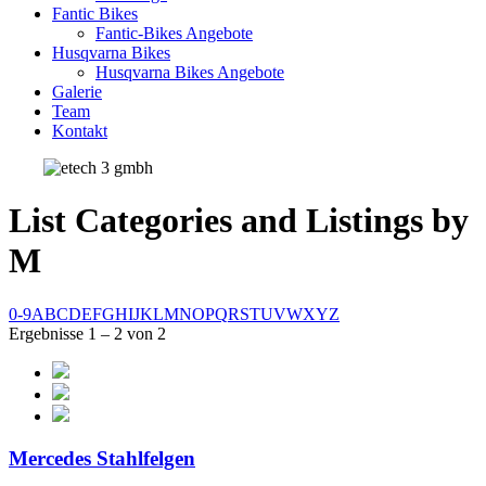
Fantic Bikes
Fantic-Bikes Angebote
Husqvarna Bikes
Husqvarna Bikes Angebote
Galerie
Team
Kontakt
List Categories and Listings by
M
0-9
A
B
C
D
E
F
G
H
I
J
K
L
M
N
O
P
Q
R
S
T
U
V
W
X
Y
Z
Ergebnisse 1 – 2 von 2
Mercedes Stahlfelgen