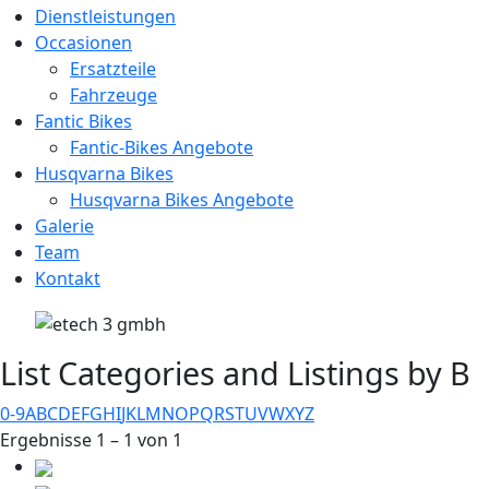
Dienstleistungen
Occasionen
Ersatzteile
Fahrzeuge
Fantic Bikes
Fantic-Bikes Angebote
Husqvarna Bikes
Husqvarna Bikes Angebote
Galerie
Team
Kontakt
List Categories and Listings by B
0-9
A
B
C
D
E
F
G
H
I
J
K
L
M
N
O
P
Q
R
S
T
U
V
W
X
Y
Z
Ergebnisse 1 – 1 von 1