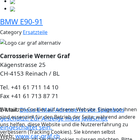
BMW E90-91
Category
Ersatzteile
Carrosserie Werner Graf
Kägenstrasse 25
CH-4153 Reinach / BL
Tel. +41 61 711 14 10
Fax +41 61 713 87 71
E-Mail:
Diese E-Mail-Adresse ist vor Spambots
Wir nutzen Cookies auf unserer Website. Einige von ihnen
sind essenziell für den Betrieb der Seite, während andere
geschützt! Zur Anzeige muss JavaScript
uns helfen, diese Website und die Nutzererfahrung zu
eingeschaltet sein.
verbessern (Tracking Cookies). Sie können selbst
Web:
www.car-graf.ch
entscheiden, ob Sie die Cookies zulassen möchten. Bitte