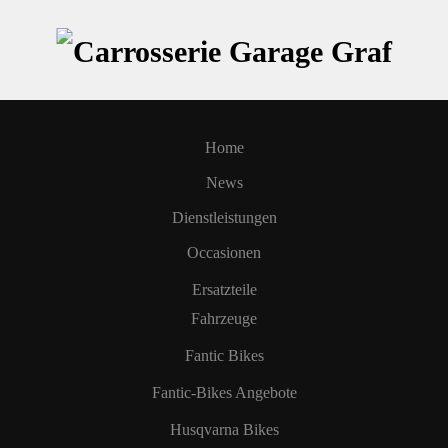
Zum Hauptinhalt springen
Home
News
Dienstleistungen
Occasionen
Ersatzteile
Fahrzeuge
Fantic Bikes
Fantic-Bikes Angebote
Husqvarna Bikes