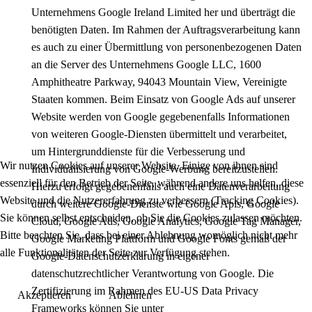
Unternehmens Google Ireland Limited her und überträgt die
benötigten Daten. Im Rahmen der Auftragsverarbeitung kann
es auch zu einer Übermittlung von personenbezogenen Daten
an die Server des Unternehmens Google LLC, 1600
Amphitheatre Parkway, 94043 Mountain View, Vereinigte
Staaten kommen. Beim Einsatz von Google Ads auf unserer
Website werden von Google gegebenenfalls Informationen
von weiteren Google-Diensten übermittelt und verarbeitet,
um Hintergrunddienste für die Verbesserung und
Wir nutzen Cookies auf unserer Website. Einige von ihnen sind
Individualisierung von Google-Werbung bereitzustellen.
essenziell für den Betrieb der Seite, während andere uns helfen, diese
Hierzu erfolgt gegebenenfalls auch eine Datenverarbeitung
Website und die Nutzererfahrung zu verbessern (Tracking Cookies).
durch weitere Google-Dienste wie Google Apis, Google
Sie können selbst entscheiden, ob Sie die Cookies zulassen möchten.
Cloud, Google Ads, Google Analytics, Google Tag Manager,
Bitte beachten Sie, dass bei einer Ablehnung womöglich nicht mehr
Google Marketing Plattform und Google Fonts gemäß der
alle Funktionalitäten der Seite zur Verfügung stehen.
Google-Datenschutzerklärung in eigener
datenschutzrechtlicher Verantwortung von Google. Die
Zertifizierung im Rahmen des EU-US Data Privacy
Akzeptieren
Ablehnen
Frameworks können Sie unter