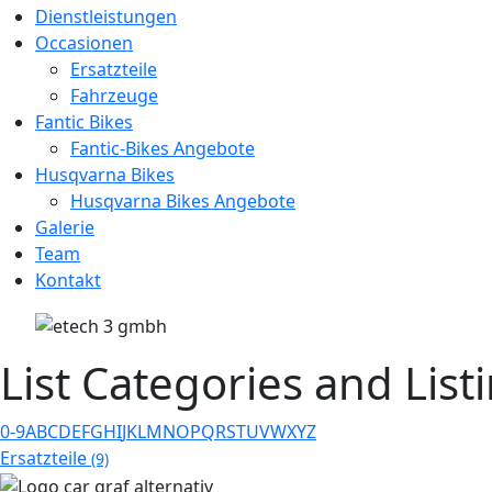
Dienstleistungen
Occasionen
Ersatzteile
Fahrzeuge
Fantic Bikes
Fantic-Bikes Angebote
Husqvarna Bikes
Husqvarna Bikes Angebote
Galerie
Team
Kontakt
List Categories and List
0-9
A
B
C
D
E
F
G
H
I
J
K
L
M
N
O
P
Q
R
S
T
U
V
W
X
Y
Z
Ersatzteile
(9)