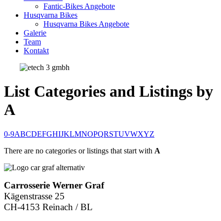
Fantic-Bikes Angebote
Husqvarna Bikes
Husqvarna Bikes Angebote
Galerie
Team
Kontakt
List Categories and Listings by
A
0-9
A
B
C
D
E
F
G
H
I
J
K
L
M
N
O
P
Q
R
S
T
U
V
W
X
Y
Z
There are no categories or listings that start with
A
Carrosserie Werner Graf
Kägenstrasse 25
CH-4153 Reinach / BL