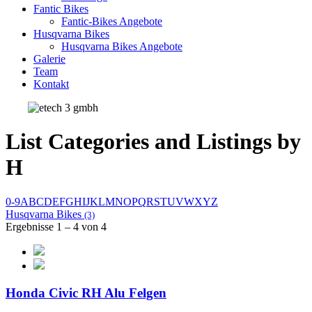
Fantic Bikes
Fantic-Bikes Angebote
Husqvarna Bikes
Husqvarna Bikes Angebote
Galerie
Team
Kontakt
List Categories and Listings by
H
0-9
A
B
C
D
E
F
G
H
I
J
K
L
M
N
O
P
Q
R
S
T
U
V
W
X
Y
Z
Husqvarna Bikes
(3)
Ergebnisse 1 – 4 von 4
Honda Civic RH Alu Felgen